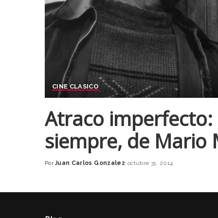
CINE CLASICO
Atraco imperfecto:
siempre, de Mario 
Por
Juan Carlos Gonzalez
octubre 31, 2014
Posted
by