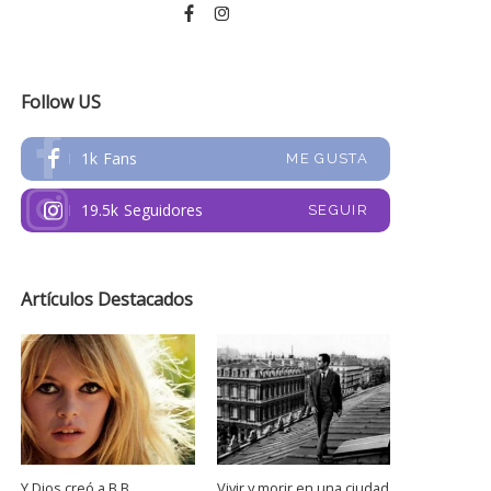
Follow US
1k
Fans
ME GUSTA
19.5k
Seguidores
SEGUIR
Artículos Destacados
Y Dios creó a B.B.
Vivir y morir en una ciudad