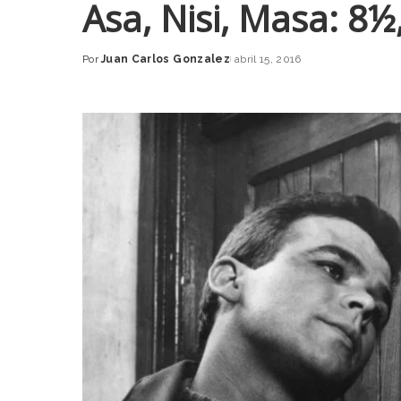
Asa, Nisi, Masa: 8½,
Por
Juan Carlos Gonzalez
abril 15, 2016
Posted
by