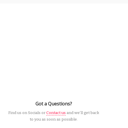
Got a Questions?
Find us on Socials or
Contact us
and we’ll get back
to you as soon as possible.