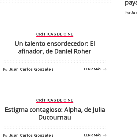
pay
Por
Ju
CRÍTICAS DE CINE
Un talento ensordecedor: El
afinador, de Daniel Roher
Por
Juan Carlos Gonzalez
LERR MÁS
CRÍTICAS DE CINE
Estigma contagioso: Alpha, de Julia
Ducournau
Por
Juan Carlos Gonzalez
LERR MÁS