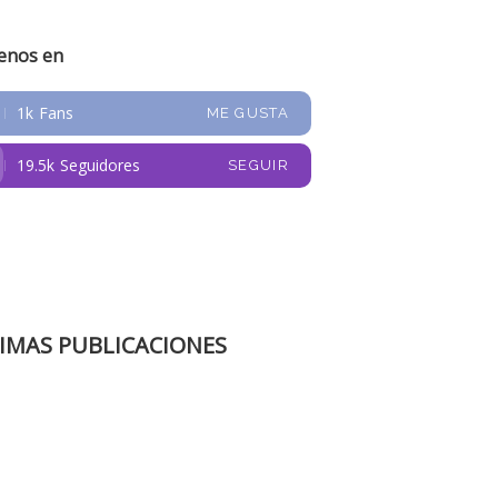
ienos en
1k
Fans
ME GUSTA
19.5k
Seguidores
SEGUIR
IMAS PUBLICACIONES