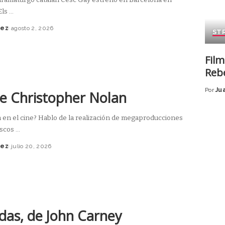
Els
...
lez
agosto 2, 2026
ST
Film
Rebe
Por
Ju
de Christopher Nolan
a en el cine? Hablo de la realización de megaproducciones
escos
...
lez
julio 20, 2026
das, de John Carney