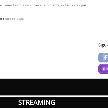
as comedias que nos ofrece la industria, es fácil catalogar
lez
julio 13, 2026
Sigu
STREAMING