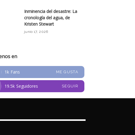
Inminencia del desastre: La
cronología del agua, de
Kristen Stewart
junio 17, 2026
ienos en
1k
Fans
ME GUSTA
19.5k
Seguidores
SEGUIR