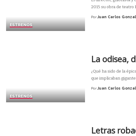
2015 su obra de teatro 
Por
Juan Carlos Gonza
ESTRENOS
La odisea, 
¿Qué ha sido de la épic
que implicaban gigant
Por
Juan Carlos Gonza
ESTRENOS
Letras roba