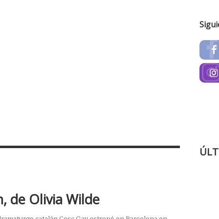
Sigu
ÚLT
n, de Olivia Wilde
 y dramaturgo catalán Cesc Gay estrenó en Barcelona en