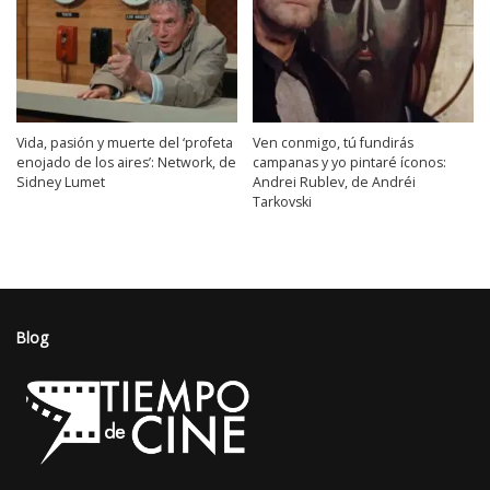
Vida, pasión y muerte del ‘profeta
Ven conmigo, tú fundirás
enojado de los aires’: Network, de
campanas y yo pintaré íconos:
Sidney Lumet
Andrei Rublev, de Andréi
Tarkovski
Blog