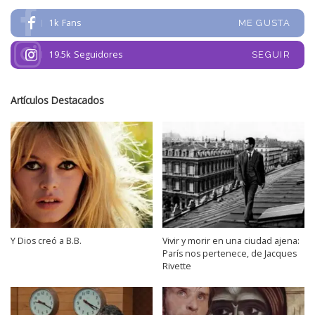
1k
Fans
ME GUSTA
19.5k
Seguidores
SEGUIR
Artículos Destacados
Y Dios creó a B.B.
Vivir y morir en una ciudad ajena:
París nos pertenece, de Jacques
Rivette