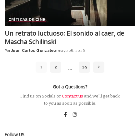
CRÍTICAS DE CINE
Un retrato luctuoso: El sonido al caer, de
Mascha Schilinski
Por
Juan Carlos Gonzalez
mayo 28, 2026
Posted
by
…
1
2
19
Got a Questions?
Find us on Socials or
Contact us
and we’ll get back
to you as soon as possible.
Follow US