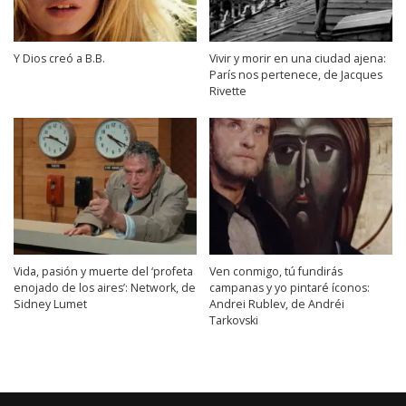
Y Dios creó a B.B.
Vivir y morir en una ciudad ajena:
París nos pertenece, de Jacques
Rivette
Vida, pasión y muerte del ‘profeta
Ven conmigo, tú fundirás
enojado de los aires’: Network, de
campanas y yo pintaré íconos:
Sidney Lumet
Andrei Rublev, de Andréi
Tarkovski