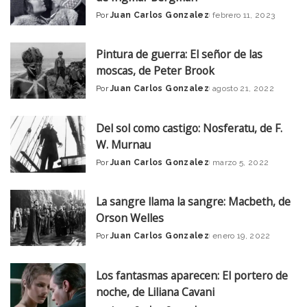
Por
Juan Carlos Gonzalez
febrero 11, 2023
Posted
by
Pintura de guerra: El señor de las
moscas, de Peter Brook
Por
Juan Carlos Gonzalez
agosto 21, 2022
Posted
by
Del sol como castigo: Nosferatu, de F.
W. Murnau
Por
Juan Carlos Gonzalez
marzo 5, 2022
Posted
by
La sangre llama la sangre: Macbeth, de
Orson Welles
Por
Juan Carlos Gonzalez
enero 19, 2022
Posted
by
Los fantasmas aparecen: El portero de
noche, de Liliana Cavani