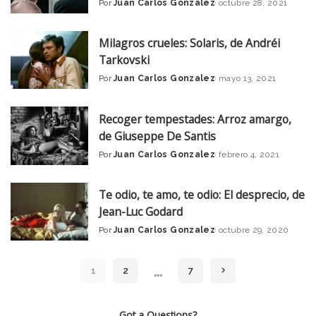
Por
Juan Carlos Gonzalez
octubre 28, 2021
Posted
by
Milagros crueles: Solaris, de Andréi
Tarkovski
Por
Juan Carlos Gonzalez
mayo 13, 2021
Posted
by
Recoger tempestades: Arroz amargo,
de Giuseppe De Santis
Por
Juan Carlos Gonzalez
febrero 4, 2021
Posted
by
Te odio, te amo, te odio: El desprecio, de
Jean-Luc Godard
Por
Juan Carlos Gonzalez
octubre 29, 2020
Posted
by
…
1
2
7
Got a Questions?