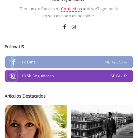
Find us on Socials or
Contact us
and we’ll get back
to you as soon as possible.
Follow US
1k
Fans
ME GUSTA
19.5k
Seguidores
SEGUIR
Artículos Destacados