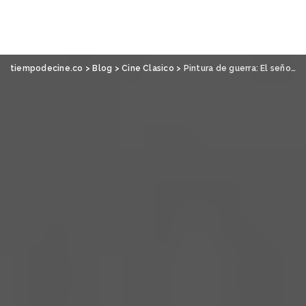
tiempodecine.co
>
Blog
>
Cine Clasico
>
Pintura de guerra: El señor de las moscas, de Peter Brook