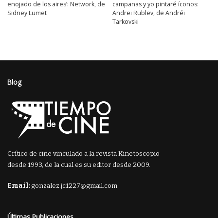
enojado de los aires’: Network, de
campanas y yo pintaré íconos:
Sidney Lumet
Andrei Rublev, de Andréi
Tarkovski
Blog
Crítico de cine vinculado a la revista Kinetoscopio
desde 1993, de la cual es su editor desde 2009.
Email:
gonzalez.jc1227@gmail.com
Últimas Publicaciones