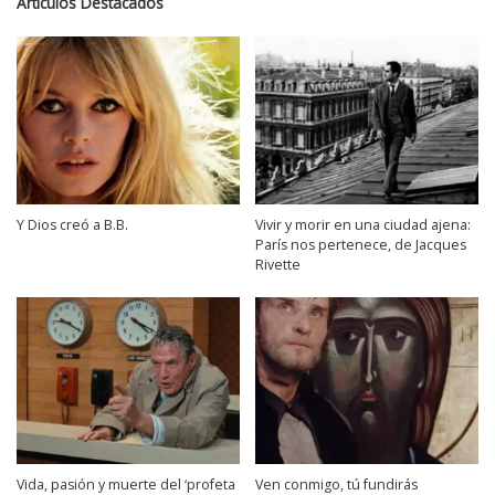
Artículos Destacados
Y Dios creó a B.B.
Vivir y morir en una ciudad ajena:
París nos pertenece, de Jacques
Rivette
Vida, pasión y muerte del ‘profeta
Ven conmigo, tú fundirás