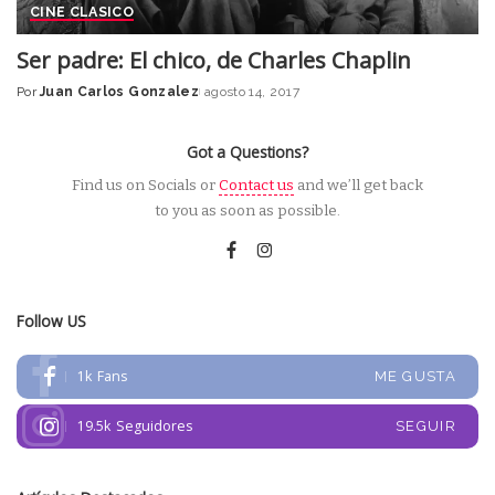
CINE CLASICO
Ser padre: El chico, de Charles Chaplin
Por
Juan Carlos Gonzalez
agosto 14, 2017
Posted
by
Got a Questions?
Find us on Socials or
Contact us
and we’ll get back
to you as soon as possible.
Follow US
1k
Fans
ME GUSTA
19.5k
Seguidores
SEGUIR