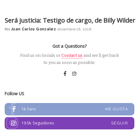
Será justicia: Testigo de cargo, de Billy Wilder
Por
Juan Carlos Gonzalez
diciembre 16, 2016
Posted
by
Got a Questions?
Find us on Socials or
Contact us
and we’ll get back
to you as soon as possible.
Follow US
1k
Fans
ME GUSTA
19.5k
Seguidores
SEGUIR