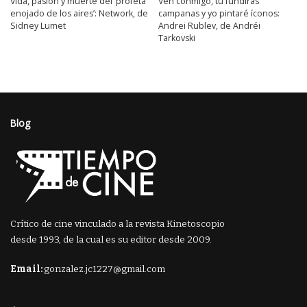
Vida, pasión y muerte del ‘profeta
Ven conmigo, tú fundirás
enojado de los aires’: Network, de
campanas y yo pintaré íconos:
Sidney Lumet
Andrei Rublev, de Andréi
Tarkovski
Blog
Crítico de cine vinculado a la revista Kinetoscopio
desde 1993, de la cual es su editor desde 2009.
Email:
gonzalez.jc1227@gmail.com