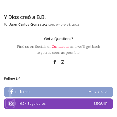
Y Dios creó a B.B.
Por
Juan Carlos Gonzalez
septiembre 28, 2014
Posted
by
Got a Questions?
Find us on Socials or
Contact us
and we’ll get back
to you as soon as possible.
Follow US
1k
Fans
ME GUSTA
19.5k
Seguidores
SEGUIR