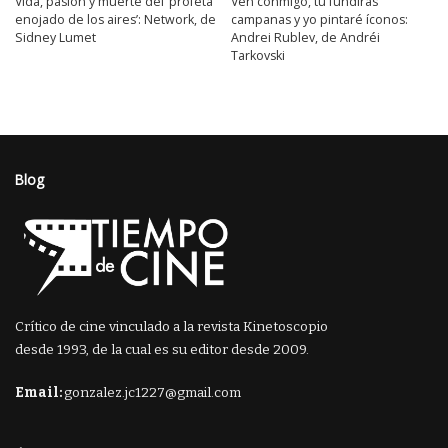
Vida, pasión y muerte del ‘profeta
Ven conmigo, tú fundirás
enojado de los aires’: Network, de
campanas y yo pintaré íconos:
Sidney Lumet
Andrei Rublev, de Andréi
Tarkovski
Blog
Crítico de cine vinculado a la revista Kinetoscopio
desde 1993, de la cual es su editor desde 2009.
Email:
gonzalez.jc1227@gmail.com