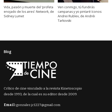
Vida, pasión y muerte del ‘profeta
Ven conmigo, tú fundirás
enojado de los aires’: Network, de
campanas y yo pintaré íconos:
Sidney Lumet
Andrei Rublev, de Andréi
Tarkovski
Blog
Crítico de cine vinculado a la revista Kinetoscopio
desde 1993, de la cual es su editor desde 2009.
Email:
gonzalez.jc1227@gmail.com