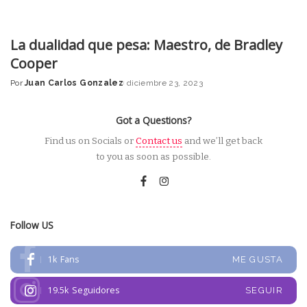
La dualidad que pesa: Maestro, de Bradley
Cooper
Por
Juan Carlos Gonzalez
diciembre 23, 2023
Posted
by
Got a Questions?
Find us on Socials or
Contact us
and we’ll get back
to you as soon as possible.
Follow US
1k
Fans
ME GUSTA
19.5k
Seguidores
SEGUIR