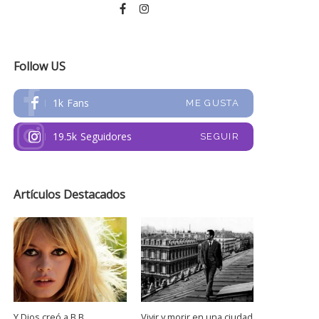
Follow US
1k
Fans
ME GUSTA
19.5k
Seguidores
SEGUIR
Artículos Destacados
Y Dios creó a B.B.
Vivir y morir en una ciudad