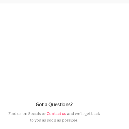
Got a Questions?
Find us on Socials or
Contact us
and we’ll get back
to you as soon as possible.