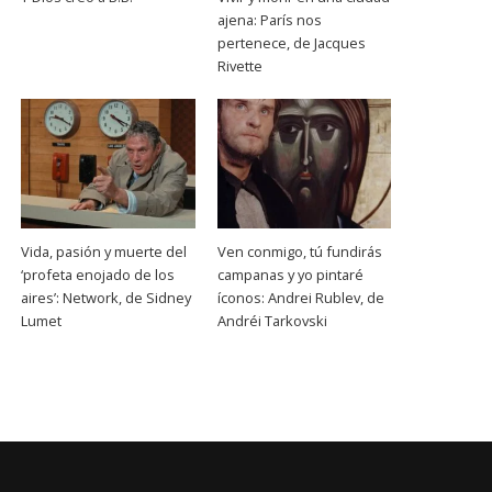
ajena: París nos
pertenece, de Jacques
Rivette
Vida, pasión y muerte del
Ven conmigo, tú fundirás
‘profeta enojado de los
campanas y yo pintaré
aires’: Network, de Sidney
íconos: Andrei Rublev, de
Lumet
Andréi Tarkovski