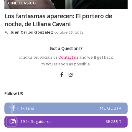
CINE CLASICO
Los fantasmas aparecen: El portero de
noche, de Liliana Cavani
Por
Juan Carlos Gonzalez
octubre 28, 2021
Posted
by
Got a Questions?
Find us on Socials or
Contact us
and we’ll get back
to you as soon as possible.
Follow US
1k
Fans
ME GUSTA
19.5k
Seguidores
SEGUIR