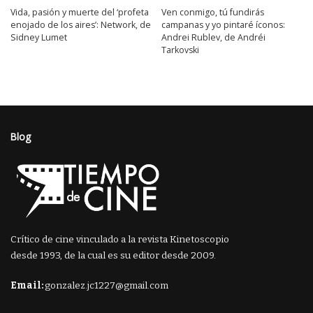
Vida, pasión y muerte del ‘profeta
Ven conmigo, tú fundirás
enojado de los aires’: Network, de
campanas y yo pintaré íconos:
Sidney Lumet
Andrei Rublev, de Andréi
Tarkovski
Blog
Crítico de cine vinculado a la revista Kinetoscopio
desde 1993, de la cual es su editor desde 2009.
Email:
gonzalez.jc1227@gmail.com