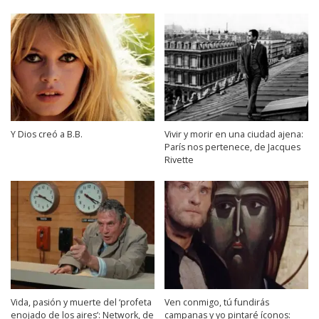
Y Dios creó a B.B.
Vivir y morir en una ciudad ajena:
París nos pertenece, de Jacques
Rivette
Vida, pasión y muerte del ‘profeta
Ven conmigo, tú fundirás
enojado de los aires’: Network, de
campanas y yo pintaré íconos: