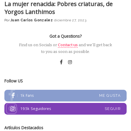
La mujer renacida: Pobres criaturas, de
Yorgos Lanthimos
Por
Juan Carlos Gonzalez
diciembre 27, 2023
Posted
by
Got a Questions?
Find us on Socials or
Contact us
and we’ll get back
to you as soon as possible.
Follow US
1k
Fans
ME GUSTA
19.5k
Seguidores
SEGUIR
Artículos Destacados