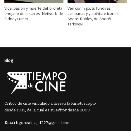
Vida, pasión y muerte del ‘profeta
Ven conmigo, tú fundirás
enojado de los aires’: Network, de
campanas y yo pintaré íconos:
Sidney Lumet
Andrei Rublev, de Andréi
Tarkovski
Blog
Crítico de cine vinculado a la revista Kinetoscopio
desde 1993, de la cual es su editor desde 2009.
Email:
gonzalez.jc1227@gmail.com