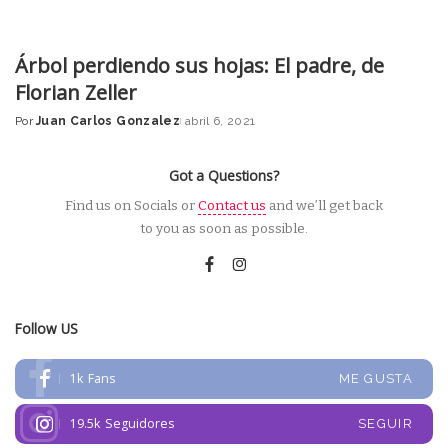
Árbol perdiendo sus hojas: El padre, de
Florian Zeller
Por
Juan Carlos Gonzalez
abril 6, 2021
Posted
by
Got a Questions?
Find us on Socials or
Contact us
and we’ll get back
to you as soon as possible.
Follow US
1k
Fans
ME GUSTA
19.5k
Seguidores
SEGUIR