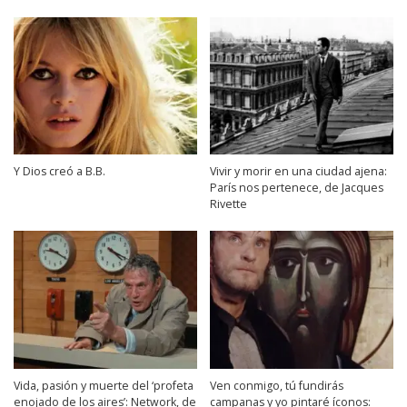
Y Dios creó a B.B.
Vivir y morir en una ciudad ajena:
París nos pertenece, de Jacques
Rivette
Vida, pasión y muerte del ‘profeta
Ven conmigo, tú fundirás
enojado de los aires’: Network, de
campanas y yo pintaré íconos: