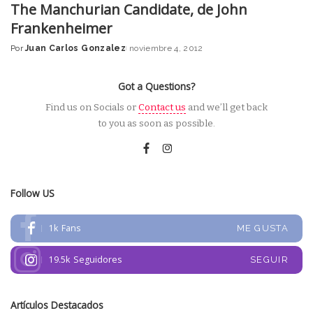
The Manchurian Candidate, de John
Frankenheimer
Por
Juan Carlos Gonzalez
noviembre 4, 2012
Posted
by
Got a Questions?
Find us on Socials or
Contact us
and we’ll get back
to you as soon as possible.
Follow US
1k
Fans
ME GUSTA
19.5k
Seguidores
SEGUIR
Artículos Destacados