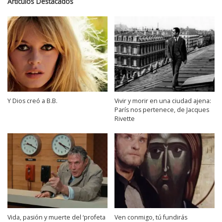
Artículos Destacados
Y Dios creó a B.B.
Vivir y morir en una ciudad ajena:
París nos pertenece, de Jacques
Rivette
Vida, pasión y muerte del ‘profeta
Ven conmigo, tú fundirás