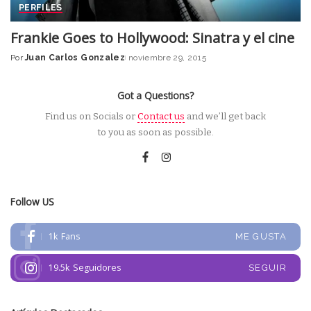
PERFILES
Frankie Goes to Hollywood: Sinatra y el cine
Por
Juan Carlos Gonzalez
noviembre 29, 2015
Posted
by
Got a Questions?
Find us on Socials or
Contact us
and we’ll get back
to you as soon as possible.
Follow US
1k
Fans
ME GUSTA
19.5k
Seguidores
SEGUIR