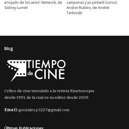
enojado de los aires’: Network, de
campanas y yo pintaré íconos:
Sidney Lumet
Andrei Rublev, de Andréi
Tarkovski
Blog
Crítico de cine vinculado a la revista Kinetoscopio
desde 1993, de la cual es su editor desde 2009.
Email:
gonzalez.jc1227@gmail.com
Últimas Publicaciones