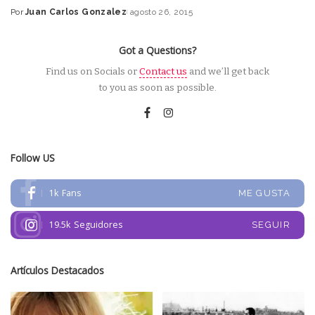
Por
Juan Carlos Gonzalez
agosto 26, 2015
Posted
by
Got a Questions?
Find us on Socials or
Contact us
and we’ll get back
to you as soon as possible.
Follow US
1k
Fans
ME GUSTA
19.5k
Seguidores
SEGUIR
Artículos Destacados