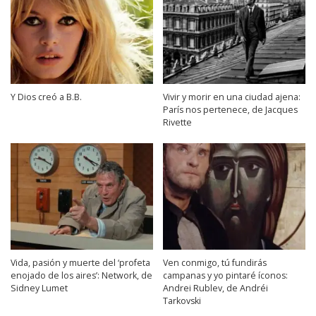
Y Dios creó a B.B.
Vivir y morir en una ciudad ajena:
París nos pertenece, de Jacques
Rivette
Vida, pasión y muerte del ‘profeta
Ven conmigo, tú fundirás
enojado de los aires’: Network, de
campanas y yo pintaré íconos:
Sidney Lumet
Andrei Rublev, de Andréi
Tarkovski