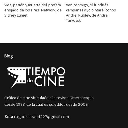
Vida, pasión y muerte del ‘profeta
Ven conmigo, tú fundirás
enojado de los aires’: Network, de
campanas y yo pintaré íconos:
Sidney Lumet
Andrei Rublev, de Andréi
Tarkovski
Blog
Crítico de cine vinculado a la revista Kinetoscopio
desde 1993, de la cual es su editor desde 2009.
Email:
gonzalez.jc1227@gmail.com