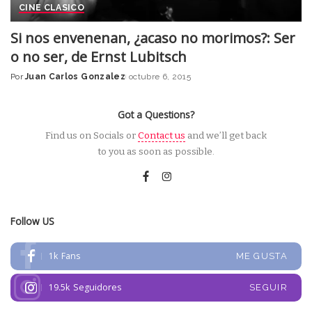
CINE CLASICO
Si nos envenenan, ¿acaso no morimos?: Ser
o no ser, de Ernst Lubitsch
Por
Juan Carlos Gonzalez
octubre 6, 2015
Posted
by
Got a Questions?
Find us on Socials or
Contact us
and we’ll get back
to you as soon as possible.
Follow US
1k
Fans
ME GUSTA
19.5k
Seguidores
SEGUIR