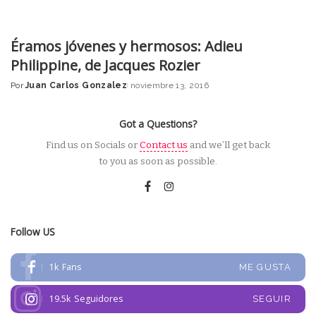
Éramos jóvenes y hermosos: Adieu
Philippine, de Jacques Rozier
Por
Juan Carlos Gonzalez
noviembre 13, 2016
Posted
by
Got a Questions?
Find us on Socials or
Contact us
and we’ll get back
to you as soon as possible.
Follow US
1k
Fans
ME GUSTA
19.5k
Seguidores
SEGUIR