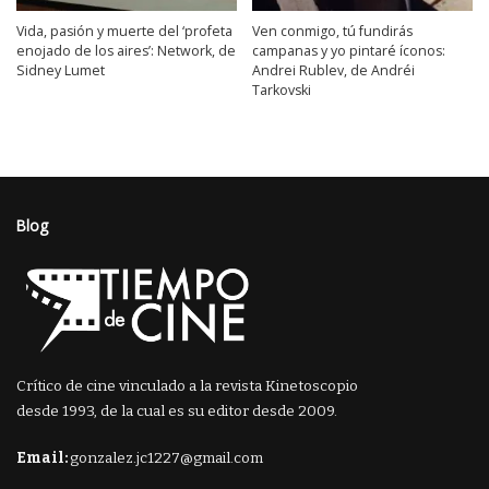
Vida, pasión y muerte del ‘profeta
Ven conmigo, tú fundirás
enojado de los aires’: Network, de
campanas y yo pintaré íconos:
Sidney Lumet
Andrei Rublev, de Andréi
Tarkovski
Blog
Crítico de cine vinculado a la revista Kinetoscopio
desde 1993, de la cual es su editor desde 2009.
Email:
gonzalez.jc1227@gmail.com