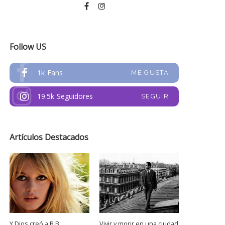
Follow US
1k
Fans
ME GUSTA
19.5k
Seguidores
SEGUIR
Artículos Destacados
Y Dios creó a B.B.
Vivir y morir en una ciudad