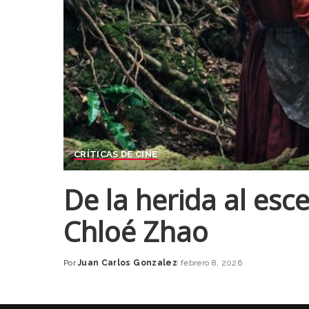
CRÍTICAS DE CINE
De la herida al esc
Chloé Zhao
Por
Juan Carlos Gonzalez
febrero 8, 2026
Posted
by