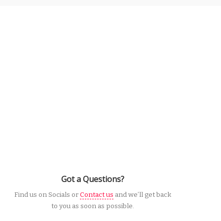
Got a Questions?
Find us on Socials or
Contact us
and we’ll get back
to you as soon as possible.