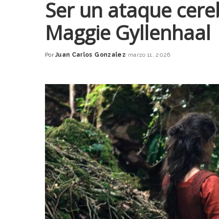
Ser un ataque cereb
Maggie Gyllenhaal
Por
Juan Carlos Gonzalez
marzo 11, 2026
Posted
by