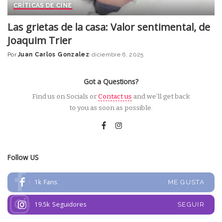
CRÍTICAS DE CINE
Las grietas de la casa: Valor sentimental, de
Joaquim Trier
Por
Juan Carlos Gonzalez
diciembre 6, 2025
Posted
by
Got a Questions?
Find us on Socials or
Contact us
and we’ll get back
to you as soon as possible.
Follow US
1k
Fans
ME GUSTA
19.5k
Seguidores
SEGUIR