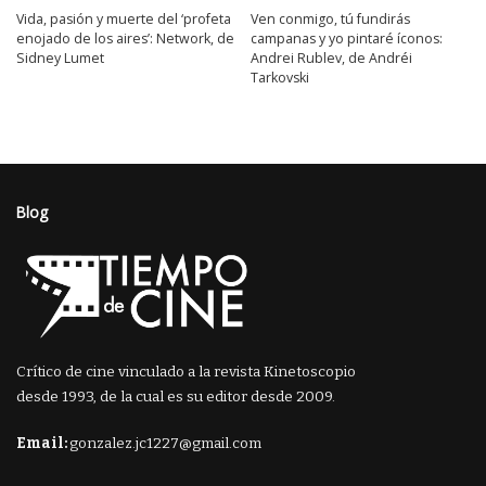
Vida, pasión y muerte del ‘profeta
Ven conmigo, tú fundirás
enojado de los aires’: Network, de
campanas y yo pintaré íconos:
Sidney Lumet
Andrei Rublev, de Andréi
Tarkovski
Blog
Crítico de cine vinculado a la revista Kinetoscopio
desde 1993, de la cual es su editor desde 2009.
Email:
gonzalez.jc1227@gmail.com