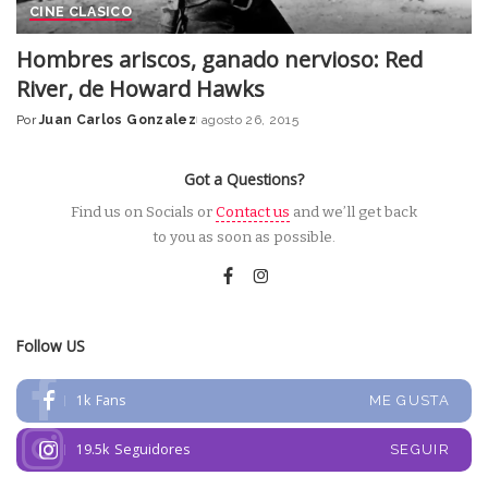
CINE CLASICO
Hombres ariscos, ganado nervioso: Red
River, de Howard Hawks
Por
Juan Carlos Gonzalez
agosto 26, 2015
Posted
by
Got a Questions?
Find us on Socials or
Contact us
and we’ll get back
to you as soon as possible.
Follow US
1k
Fans
ME GUSTA
19.5k
Seguidores
SEGUIR