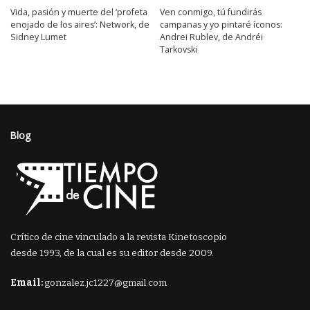
Vida, pasión y muerte del ‘profeta
Ven conmigo, tú fundirás
enojado de los aires’: Network, de
campanas y yo pintaré íconos:
Sidney Lumet
Andrei Rublev, de Andréi
Tarkovski
Blog
Crítico de cine vinculado a la revista Kinetoscopio
desde 1993, de la cual es su editor desde 2009.
Email:
gonzalez.jc1227@gmail.com