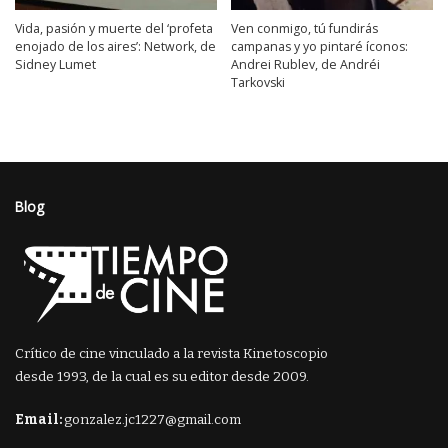
Vida, pasión y muerte del ‘profeta
Ven conmigo, tú fundirás
enojado de los aires’: Network, de
campanas y yo pintaré íconos:
Sidney Lumet
Andrei Rublev, de Andréi
Tarkovski
Blog
Crítico de cine vinculado a la revista Kinetoscopio
desde 1993, de la cual es su editor desde 2009.
Email:
gonzalez.jc1227@gmail.com