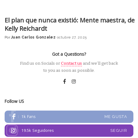
El plan que nunca existió: Mente maestra, de
Kelly Reichardt
Por
Juan Carlos Gonzalez
octubre 27, 2025
Posted
by
Got a Questions?
Find us on Socials or
Contact us
and we’ll get back
to you as soon as possible.
Follow US
1k
Fans
ME GUSTA
19.5k
Seguidores
SEGUIR