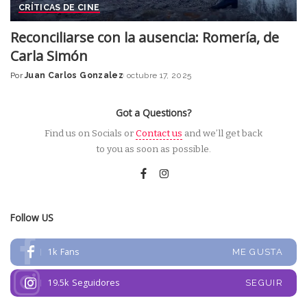
CRÍTICAS DE CINE
Reconciliarse con la ausencia: Romería, de
Carla Simón
Por
Juan Carlos Gonzalez
octubre 17, 2025
Posted
by
Got a Questions?
Find us on Socials or
Contact us
and we’ll get back
to you as soon as possible.
Follow US
1k
Fans
ME GUSTA
19.5k
Seguidores
SEGUIR