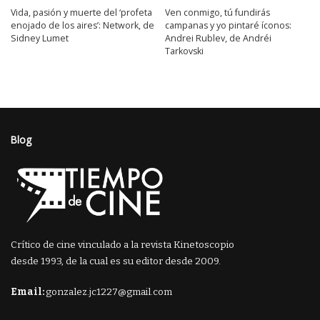
Vida, pasión y muerte del ‘profeta
Ven conmigo, tú fundirás
enojado de los aires’: Network, de
campanas y yo pintaré íconos:
Sidney Lumet
Andrei Rublev, de Andréi
Tarkovski
Blog
Crítico de cine vinculado a la revista Kinetoscopio
desde 1993, de la cual es su editor desde 2009.
Email:
gonzalez.jc1227@gmail.com