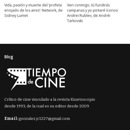
Vida, pasión y muerte del ‘profeta
Ven conmigo, tú fundirás
enojado de los aires’: Network, de
campanas y yo pintaré íconos:
Sidney Lumet
Andrei Rublev, de Andréi
Tarkovski
Blog
Crítico de cine vinculado a la revista Kinetoscopio
desde 1993, de la cual es su editor desde 2009.
Email:
gonzalez.jc1227@gmail.com