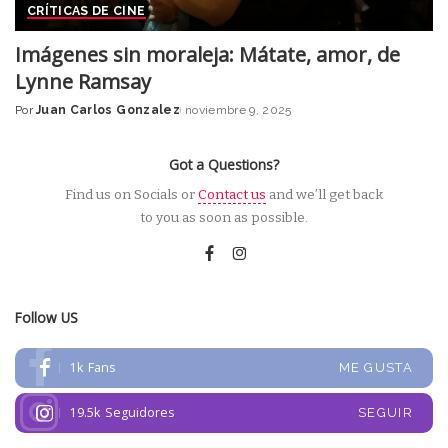
CRÍTICAS DE CINE
Imágenes sin moraleja: Mátate, amor, de
Lynne Ramsay
Por
Juan Carlos Gonzalez
noviembre 9, 2025
Posted
by
Got a Questions?
Find us on Socials or
Contact us
and we’ll get back
to you as soon as possible.
Follow US
1k
Fans
ME GUSTA
19.5k
Seguidores
SEGUIR