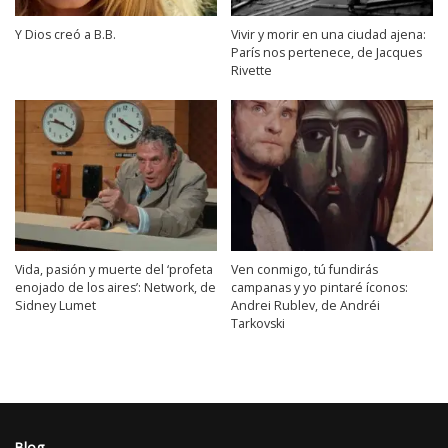
Y Dios creó a B.B.
Vivir y morir en una ciudad ajena:
París nos pertenece, de Jacques
Rivette
Vida, pasión y muerte del ‘profeta
Ven conmigo, tú fundirás
enojado de los aires’: Network, de
campanas y yo pintaré íconos:
Sidney Lumet
Andrei Rublev, de Andréi
Tarkovski
Blog