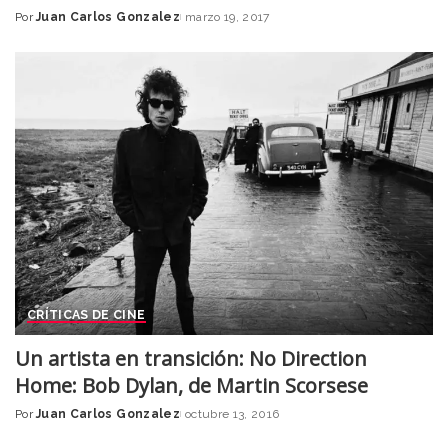
Por
Juan Carlos Gonzalez
marzo 19, 2017
Posted
by
CRÍTICAS DE CINE
Un artista en transición: No Direction
Home: Bob Dylan, de Martin Scorsese
Por
Juan Carlos Gonzalez
octubre 13, 2016
Posted
by