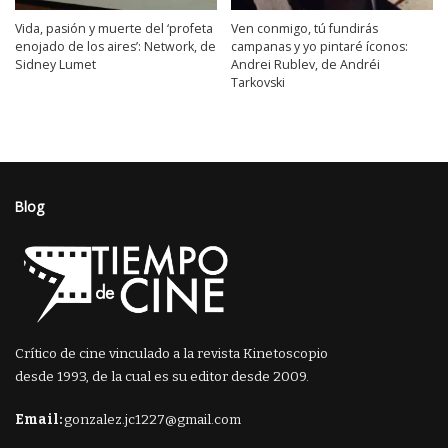
Vida, pasión y muerte del ‘profeta
Ven conmigo, tú fundirás
enojado de los aires’: Network, de
campanas y yo pintaré íconos:
Sidney Lumet
Andrei Rublev, de Andréi
Tarkovski
Blog
Crítico de cine vinculado a la revista Kinetoscopio
desde 1993, de la cual es su editor desde 2009.
Email:
gonzalez.jc1227@gmail.com