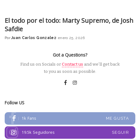
El todo por el todo: Marty Supremo, de Josh
Safdie
Por
Juan Carlos Gonzalez
enero 25, 2026
Posted
by
Got a Questions?
Find us on Socials or
Contact us
and we’ll get back
to you as soon as possible.
Follow US
1k
Fans
ME GUSTA
19.5k
Seguidores
SEGUIR