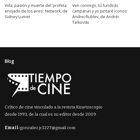
Vida, pasión y muerte del ‘profeta
Ven conmigo, tú fundirás
enojado de los aires’: Network, de
campanas y yo pintaré íconos:
Sidney Lumet
Andrei Rublev, de Andréi
Tarkovski
Blog
Crítico de cine vinculado a la revista Kinetoscopio
desde 1993, de la cual es su editor desde 2009.
Email:
gonzalez.jc1227@gmail.com