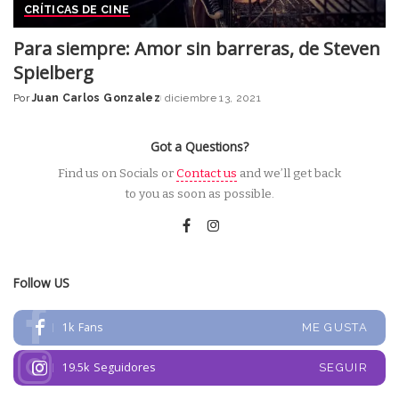
CRÍTICAS DE CINE
Para siempre: Amor sin barreras, de Steven
Spielberg
Por
Juan Carlos Gonzalez
diciembre 13, 2021
Posted
by
Got a Questions?
Find us on Socials or
Contact us
and we’ll get back
to you as soon as possible.
Follow US
1k
Fans
ME GUSTA
19.5k
Seguidores
SEGUIR