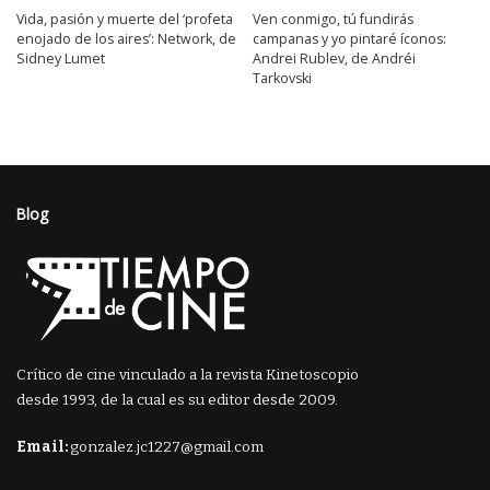
Vida, pasión y muerte del ‘profeta
Ven conmigo, tú fundirás
enojado de los aires’: Network, de
campanas y yo pintaré íconos:
Sidney Lumet
Andrei Rublev, de Andréi
Tarkovski
Blog
Crítico de cine vinculado a la revista Kinetoscopio
desde 1993, de la cual es su editor desde 2009.
Email:
gonzalez.jc1227@gmail.com