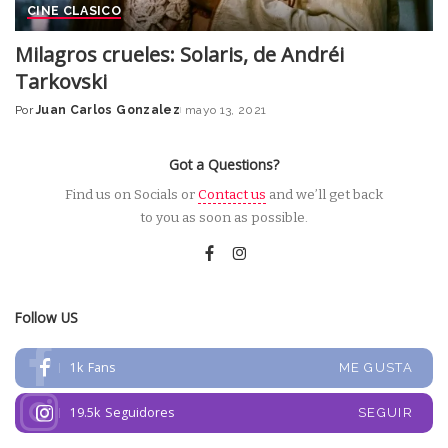
CINE CLASICO
Milagros crueles: Solaris, de Andréi
Tarkovski
Por
Juan Carlos Gonzalez
mayo 13, 2021
Posted
by
Got a Questions?
Find us on Socials or
Contact us
and we’ll get back
to you as soon as possible.
Follow US
1k
Fans
ME GUSTA
19.5k
Seguidores
SEGUIR