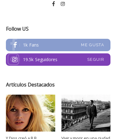
Follow US
1k
Fans
ME GUSTA
19.5k
Seguidores
SEGUIR
Artículos Destacados
Y Dios creó a B.B.
Vivir y morir en una ciudad