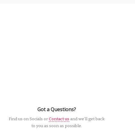
Got a Questions?
Find us on Socials or
Contact us
and we’ll get back
to you as soon as possible.