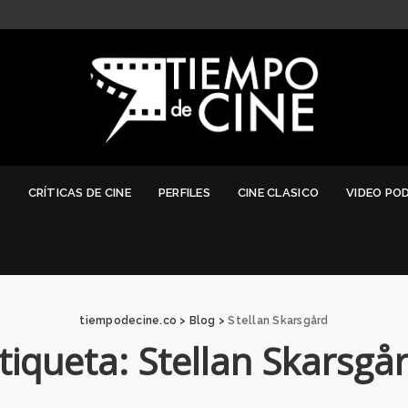
G
CRÍTICAS DE CINE
PERFILES
CINE CLASICO
VIDEO PO
tiempodecine.co
>
Blog
>
Stellan Skarsgård
tiqueta:
Stellan Skarsgå