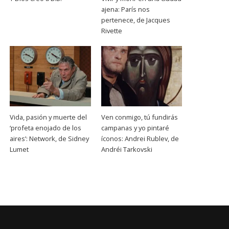
ajena: París nos
pertenece, de Jacques
Rivette
Vida, pasión y muerte del
Ven conmigo, tú fundirás
‘profeta enojado de los
campanas y yo pintaré
aires’: Network, de Sidney
íconos: Andrei Rublev, de
Lumet
Andréi Tarkovski