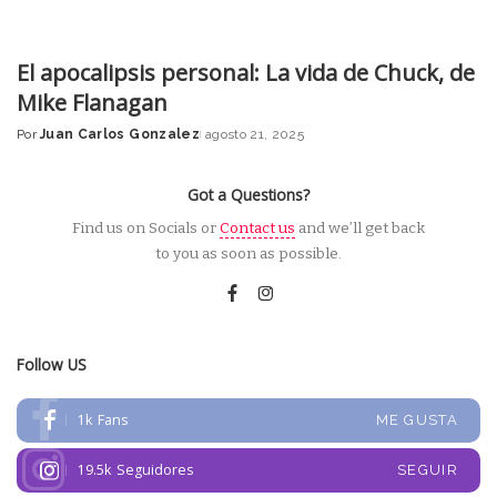
El apocalipsis personal: La vida de Chuck, de
Mike Flanagan
Por
Juan Carlos Gonzalez
agosto 21, 2025
Posted
by
Got a Questions?
Find us on Socials or
Contact us
and we’ll get back
to you as soon as possible.
Follow US
1k
Fans
ME GUSTA
19.5k
Seguidores
SEGUIR