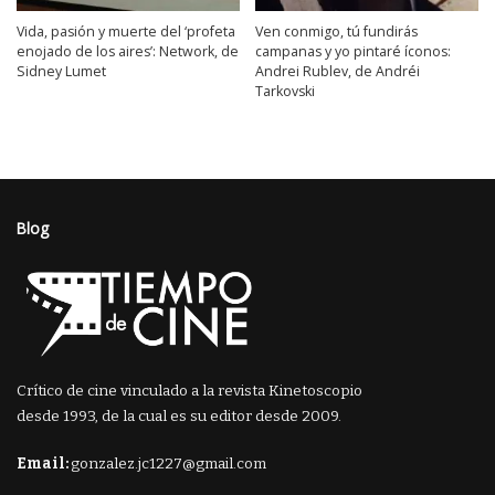
Vida, pasión y muerte del ‘profeta
Ven conmigo, tú fundirás
enojado de los aires’: Network, de
campanas y yo pintaré íconos:
Sidney Lumet
Andrei Rublev, de Andréi
Tarkovski
Blog
Crítico de cine vinculado a la revista Kinetoscopio
desde 1993, de la cual es su editor desde 2009.
Email:
gonzalez.jc1227@gmail.com