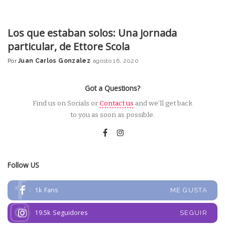
Los que estaban solos: Una jornada
particular, de Ettore Scola
Por
Juan Carlos Gonzalez
agosto 16, 2020
Posted
by
Got a Questions?
Find us on Socials or
Contact us
and we’ll get back
to you as soon as possible.
Follow US
1k
Fans
ME GUSTA
19.5k
Seguidores
SEGUIR