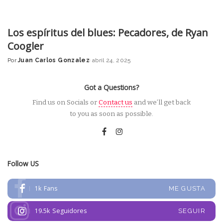
Los espíritus del blues: Pecadores, de Ryan
Coogler
Por
Juan Carlos Gonzalez
abril 24, 2025
Posted
by
Got a Questions?
Find us on Socials or
Contact us
and we’ll get back
to you as soon as possible.
Follow US
1k
Fans
ME GUSTA
19.5k
Seguidores
SEGUIR