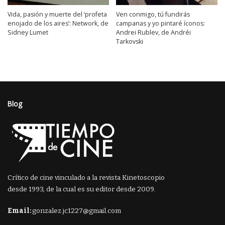
Vida, pasión y muerte del ‘profeta
Ven conmigo, tú fundirás
enojado de los aires’: Network, de
campanas y yo pintaré íconos:
Sidney Lumet
Andrei Rublev, de Andréi
Tarkovski
Blog
Crítico de cine vinculado a la revista Kinetoscopio
desde 1993, de la cual es su editor desde 2009.
Email:
gonzalez.jc1227@gmail.com