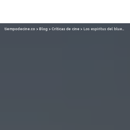
tiempodecine.co
>
Blog
>
Críticas de cine
>
Los espíritus del blues: Pecadores, de Ryan Coogler