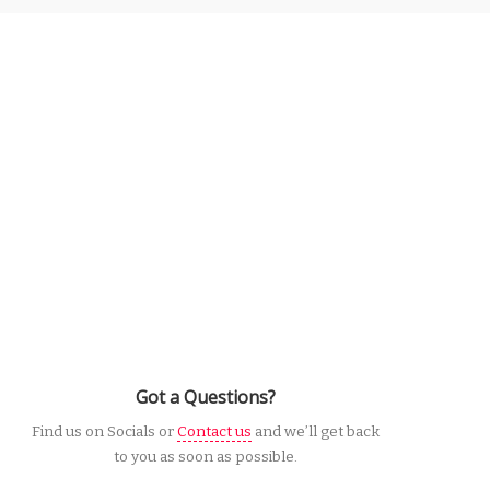
Got a Questions?
Find us on Socials or
Contact us
and we’ll get back
to you as soon as possible.