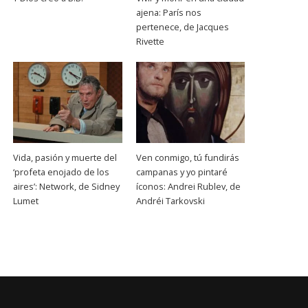
ajena: París nos
pertenece, de Jacques
Rivette
Vida, pasión y muerte del
Ven conmigo, tú fundirás
‘profeta enojado de los
campanas y yo pintaré
aires’: Network, de Sidney
íconos: Andrei Rublev, de
Lumet
Andréi Tarkovski