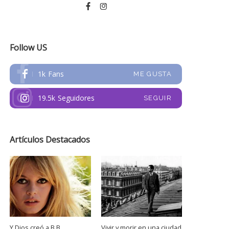
Follow US
1k
Fans
ME GUSTA
19.5k
Seguidores
SEGUIR
Artículos Destacados
Y Dios creó a B.B.
Vivir y morir en una ciudad