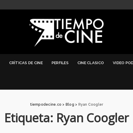
G
CRÍTICAS DE CINE
PERFILES
CINE CLASICO
VIDEO PO
tiempodecine.co
>
Blog
>
Ryan Coogler
Etiqueta:
Ryan Coogler