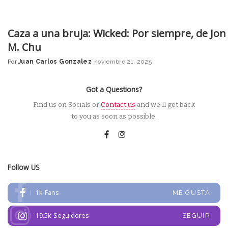
Caza a una bruja: Wicked: Por siempre, de Jon
M. Chu
Por
Juan Carlos Gonzalez
noviembre 21, 2025
Posted
by
Got a Questions?
Find us on Socials or
Contact us
and we’ll get back
to you as soon as possible.
Follow US
1k
Fans
ME GUSTA
19.5k
Seguidores
SEGUIR