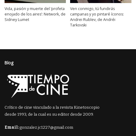
Vida, pasión y muerte del ‘profeta
Ven conmigo, tú fundirás
enojado de los aires’: Network, de
campanas y yo pintaré íconos:
Sidney Lumet
Andrei Rublev, de Andréi
Tarkovski
Blog
Crítico de cine vinculado a la revista Kinetoscopio
desde 1993, de la cual es su editor desde 2009.
Email:
gonzalez.jc1227@gmail.com