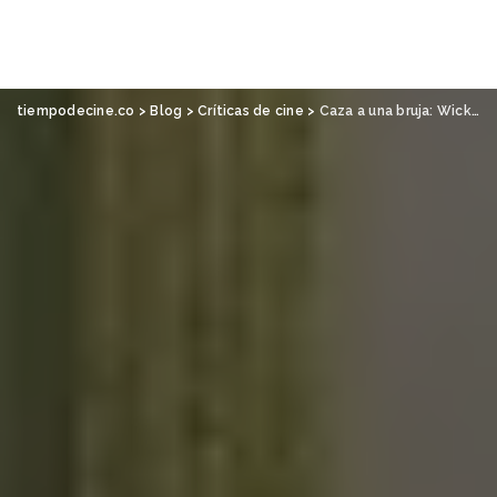
tiempodecine.co
>
Blog
>
Críticas de cine
>
Caza a una bruja: Wicked: Por siempre, de Jon M. Chu