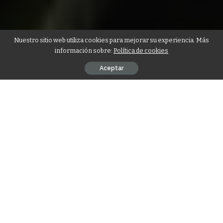
Nuestro sitio web utiliza cookies para mejorar su experiencia. Más
información sobre:
Política de cookies
Aceptar
La conclusión de
Wicked
(
Wicked: Part One
, 2024) –que es la
adaptación del segundo acto del musical homónimo de
Broadway de Stephen Schwartz y Winnie Holzman– resulta
ser mucho más lograda y satisfactoria de lo que uno podría
esperar.
Wicked: Por siempre
(
Wicked: For Good
, 2025)
conserva el espíritu de la primera película, pero intensifica
sus aspectos dramáticos al hacer que su pareja protagónica,
Elphaba y Glinda, desarrollen una inédita conciencia sobre
su responsabilidad personal, social y mágica en el mundo de
Oz. Esto suena extraño para un musical que se desarrolla en
un universo fantástico, donde esas reflexiones parecerían no