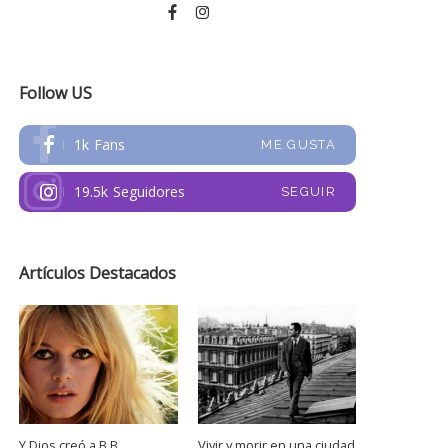
Follow US
1k
Fans
ME GUSTA
19.5k
Seguidores
SEGUIR
Artículos Destacados
Y Dios creó a B.B.
Vivir y morir en una ciudad