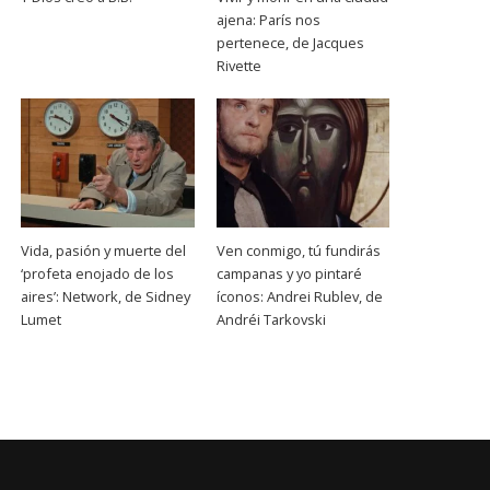
ajena: París nos
pertenece, de Jacques
Rivette
Vida, pasión y muerte del
Ven conmigo, tú fundirás
‘profeta enojado de los
campanas y yo pintaré
aires’: Network, de Sidney
íconos: Andrei Rublev, de
Lumet
Andréi Tarkovski