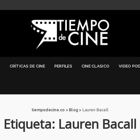
G
CRÍTICAS DE CINE
PERFILES
CINE CLASICO
VIDEO PO
tiempodecine.co
>
Blog
>
Lauren Bacall
Etiqueta:
Lauren Bacall