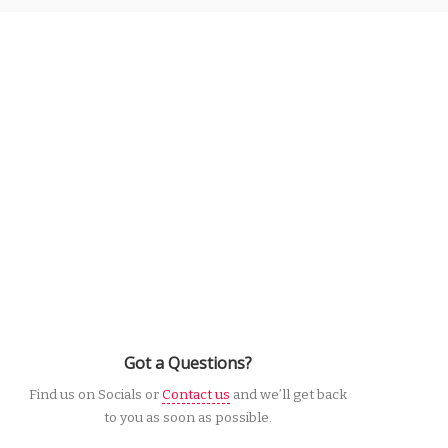
Got a Questions?
Find us on Socials or
Contact us
and we’ll get back
to you as soon as possible.