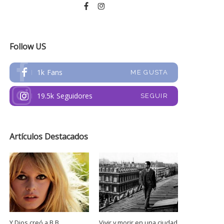
Follow US
1k
Fans
ME GUSTA
19.5k
Seguidores
SEGUIR
Artículos Destacados
Y Dios creó a B.B.
Vivir y morir en una ciudad