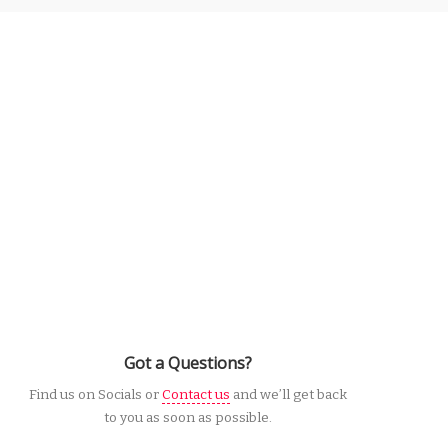
Got a Questions?
Find us on Socials or
Contact us
and we’ll get back
to you as soon as possible.