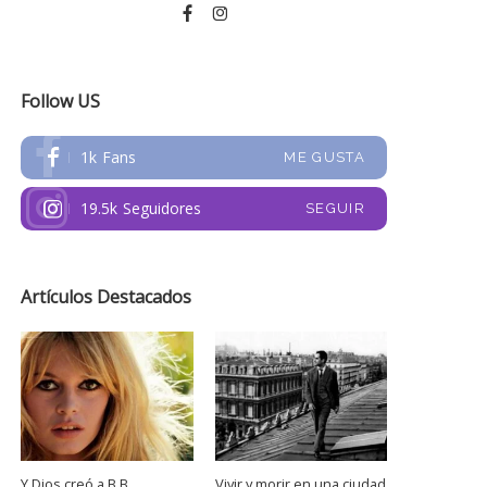
Follow US
1k
Fans
ME GUSTA
19.5k
Seguidores
SEGUIR
Artículos Destacados
Y Dios creó a B.B.
Vivir y morir en una ciudad