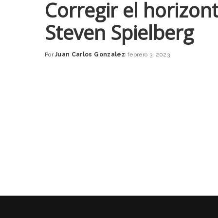
Corregir el horizon
Steven Spielberg
Por
Juan Carlos Gonzalez
febrero 3, 2023
Posted
by