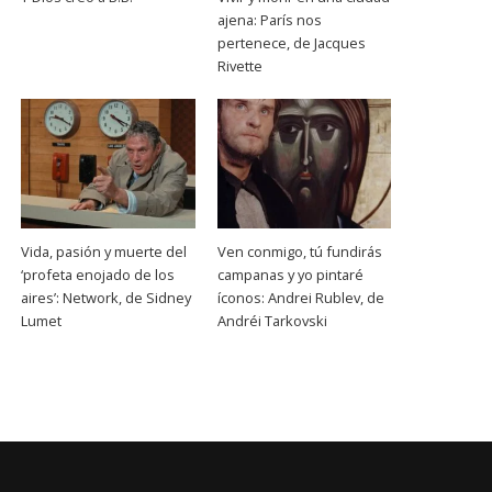
ajena: París nos
pertenece, de Jacques
Rivette
Vida, pasión y muerte del
Ven conmigo, tú fundirás
‘profeta enojado de los
campanas y yo pintaré
aires’: Network, de Sidney
íconos: Andrei Rublev, de
Lumet
Andréi Tarkovski