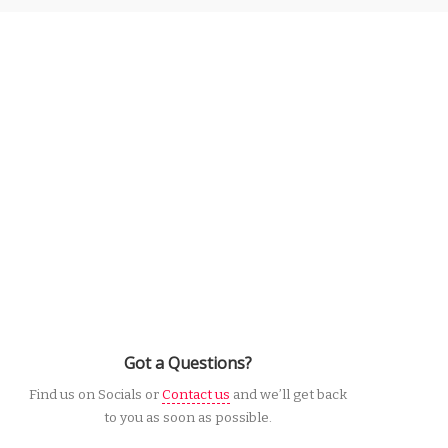
Got a Questions?
Find us on Socials or
Contact us
and we’ll get back
to you as soon as possible.