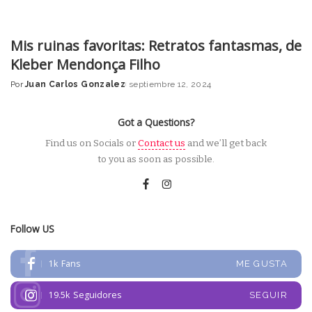
Mis ruinas favoritas: Retratos fantasmas, de
Kleber Mendonça Filho
Por
Juan Carlos Gonzalez
septiembre 12, 2024
Posted
by
Got a Questions?
Find us on Socials or
Contact us
and we’ll get back
to you as soon as possible.
Follow US
1k
Fans
ME GUSTA
19.5k
Seguidores
SEGUIR