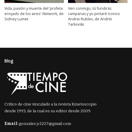
Vida, pasión y muerte del ‘profeta
Ven conmigo, tú fundirás
enojado de los aires’: Network, de
campanas y yo pintaré íconos:
Sidney Lumet
Andrei Rublev, de Andréi
Tarkovski
Blog
Crítico de cine vinculado a la revista Kinetoscopio
desde 1993, de la cual es su editor desde 2009.
Email:
gonzalez.jc1227@gmail.com