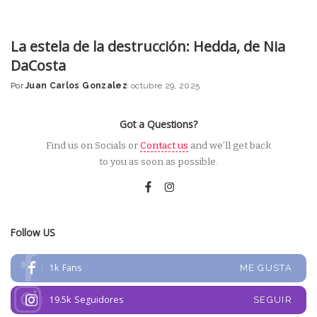
La estela de la destrucción: Hedda, de Nia
DaCosta
Por
Juan Carlos Gonzalez
octubre 29, 2025
Posted
by
Got a Questions?
Find us on Socials or
Contact us
and we’ll get back
to you as soon as possible.
Follow US
1k
Fans
ME GUSTA
19.5k
Seguidores
SEGUIR