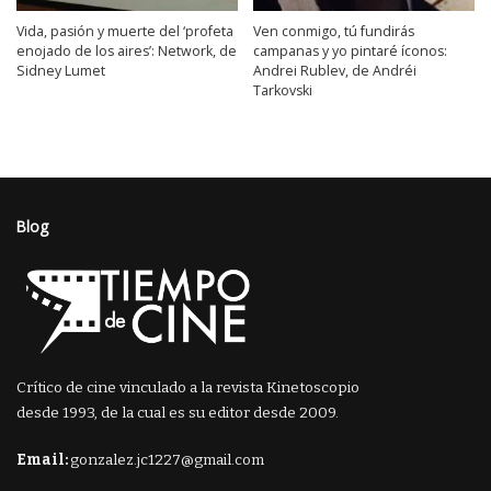
Vida, pasión y muerte del ‘profeta
Ven conmigo, tú fundirás
enojado de los aires’: Network, de
campanas y yo pintaré íconos:
Sidney Lumet
Andrei Rublev, de Andréi
Tarkovski
Blog
Crítico de cine vinculado a la revista Kinetoscopio
desde 1993, de la cual es su editor desde 2009.
Email:
gonzalez.jc1227@gmail.com