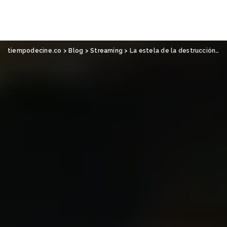
tiempodecine.co
>
Blog
>
Streaming
>
La estela de la destrucción: Hedda, de Nia DaCosta