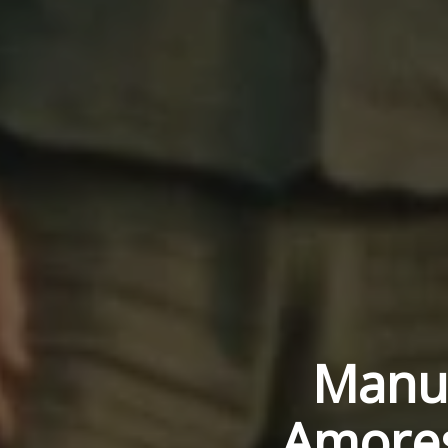
Manua
Amores