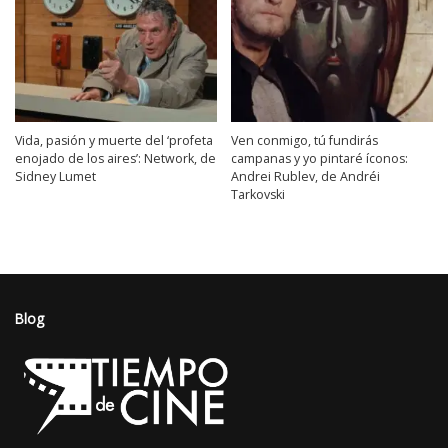
Vida, pasión y muerte del ‘profeta
Ven conmigo, tú fundirás
enojado de los aires’: Network, de
campanas y yo pintaré íconos:
Sidney Lumet
Andrei Rublev, de Andréi
Tarkovski
Blog