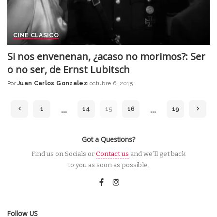
CINE CLASICO
Si nos envenenan, ¿acaso no morimos?: Ser
o no ser, de Ernst Lubitsch
Por
Juan Carlos Gonzalez
octubre 6, 2015
Posted
by
…
…
1
14
15
16
19
Got a Questions?
Find us on Socials or
Contact us
and we’ll get back
to you as soon as possible.
Follow US