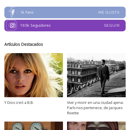
1k
Fans
ME GUSTA
19.5k
Seguidores
SEGUIR
Artículos Destacados
Y Dios creó a B.B.
Vivir y morir en una ciudad ajena:
París nos pertenece, de Jacques
Rivette