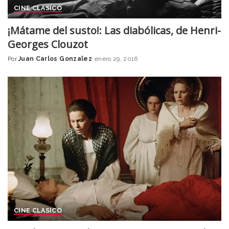
CINE CLASICO
¡Mátame del susto!: Las diabólicas, de Henri-
Georges Clouzot
Por
Juan Carlos Gonzalez
enero 29, 2016
Posted
by
CINE CLASICO