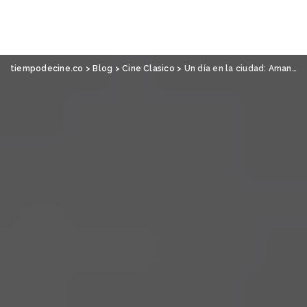
tiempodecine.co
>
Blog
>
Cine Clasico
>
Un día en la ciudad: Amanecer, de F.W. Murnau