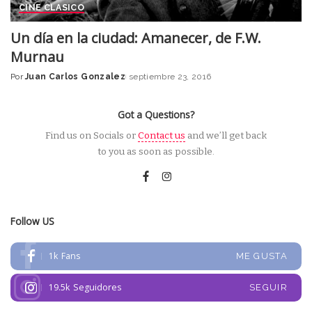
CINE CLASICO
Un día en la ciudad: Amanecer, de F.W.
Murnau
Por
Juan Carlos Gonzalez
septiembre 23, 2016
Posted
by
Got a Questions?
Find us on Socials or
Contact us
and we’ll get back
to you as soon as possible.
Follow US
1k
Fans
ME GUSTA
19.5k
Seguidores
SEGUIR