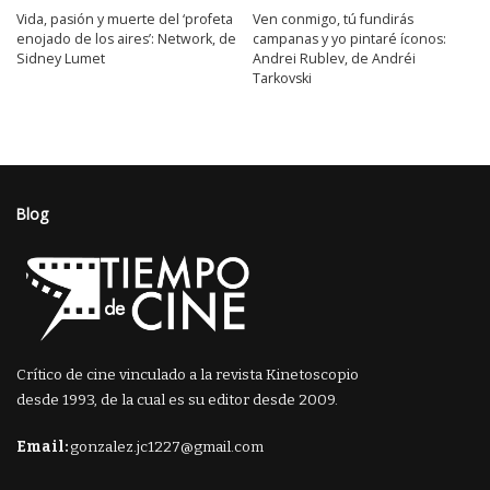
Vida, pasión y muerte del ‘profeta
Ven conmigo, tú fundirás
enojado de los aires’: Network, de
campanas y yo pintaré íconos:
Sidney Lumet
Andrei Rublev, de Andréi
Tarkovski
Blog
Crítico de cine vinculado a la revista Kinetoscopio
desde 1993, de la cual es su editor desde 2009.
Email:
gonzalez.jc1227@gmail.com