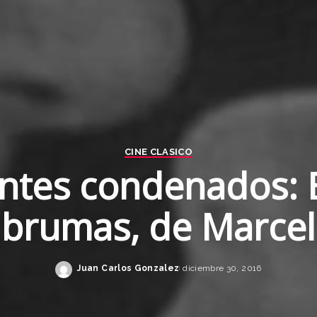
CINE CLASICO
ntes condenados: E
 brumas, de Marce
Juan Carlos Gonzalez
diciembre 30, 2016
Posted
by