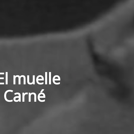
l muelle
l Carné