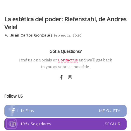
La estética del poder: Riefenstahl, de Andres
Veiel
Por
Juan Carlos Gonzalez
febrero 14, 2026
Posted
by
Got a Questions?
Find us on Socials or
Contact us
and we’ll get back
to you as soon as possible.
Follow US
1k
Fans
ME GUSTA
19.5k
Seguidores
SEGUIR