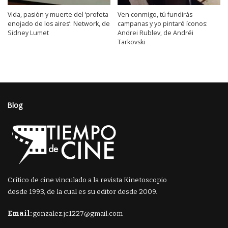
Vida, pasión y muerte del ‘profeta
Ven conmigo, tú fundirás
enojado de los aires’: Network, de
campanas y yo pintaré íconos:
Sidney Lumet
Andrei Rublev, de Andréi
Tarkovski
Blog
Crítico de cine vinculado a la revista Kinetoscopio
desde 1993, de la cual es su editor desde 2009.
Email:
gonzalez.jc1227@gmail.com