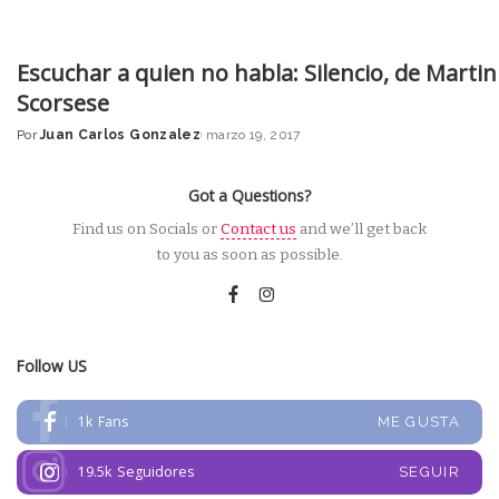
Escuchar a quien no habla: Silencio, de Martin
Scorsese
Por
Juan Carlos Gonzalez
marzo 19, 2017
Posted
by
Got a Questions?
Find us on Socials or
Contact us
and we’ll get back
to you as soon as possible.
Follow US
1k
Fans
ME GUSTA
19.5k
Seguidores
SEGUIR