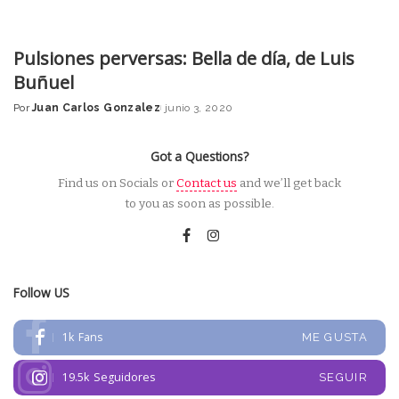
Pulsiones perversas: Bella de día, de Luis
Buñuel
Por
Juan Carlos Gonzalez
junio 3, 2020
Posted
by
Got a Questions?
Find us on Socials or
Contact us
and we’ll get back
to you as soon as possible.
Follow US
1k
Fans
ME GUSTA
19.5k
Seguidores
SEGUIR