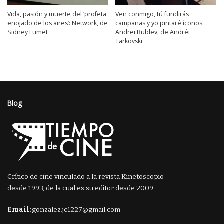
Vida, pasión y muerte del ‘profeta
Ven conmigo, tú fundirás
enojado de los aires’: Network, de
campanas y yo pintaré íconos:
Sidney Lumet
Andrei Rublev, de Andréi
Tarkovski
Blog
Crítico de cine vinculado a la revista Kinetoscopio
desde 1993, de la cual es su editor desde 2009.
Email:
gonzalez.jc1227@gmail.com